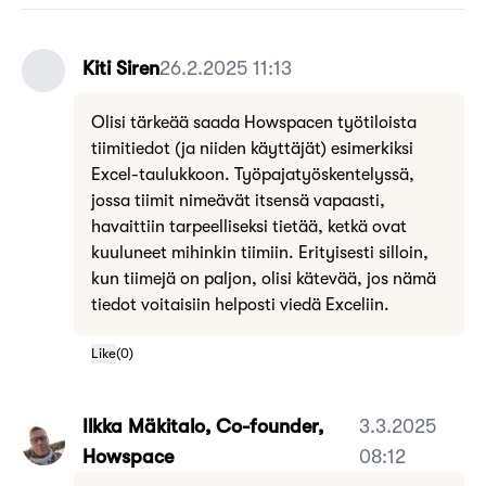
Kiti Siren
26.2.2025 11:13
Olisi tärkeää saada Howspacen työtiloista
tiimitiedot (ja niiden käyttäjät) esimerkiksi
Excel-taulukkoon. Työpajatyöskentelyssä,
jossa tiimit nimeävät itsensä vapaasti,
havaittiin tarpeelliseksi tietää, ketkä ovat
kuuluneet mihinkin tiimiin. Erityisesti silloin,
kun tiimejä on paljon, olisi kätevää, jos nämä
tiedot voitaisiin helposti viedä Exceliin.
Like
(
0
)
Ilkka Mäkitalo, Co-founder,
3.3.2025
Howspace
08:12