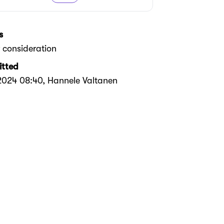
s
 consideration
tted
2024 08:40
, Hannele Valtanen