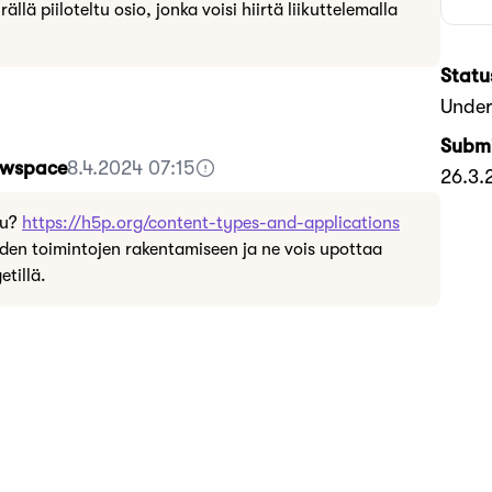
rällä piiloteltu osio, jonka voisi hiirtä liikuttelemalla
Statu
Under
Submi
Howspace
8.4.2024 07:15
26.3.
tu?
https://h5p.org/content-types-and-applications
iden toimintojen rakentamiseen ja ne vois upottaa
tillä.