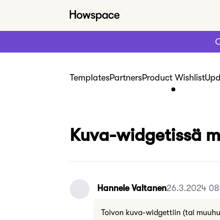
C
Templates
Partners
Product Wishlist
Upd
Kuva-widgetissä mah
Hannele Valtanen
26.3.2024 08
Toivon kuva-widgettiin (tai muuhun