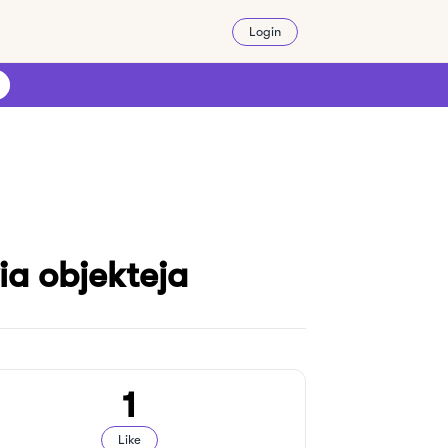
Login
ia objekteja
1
Like