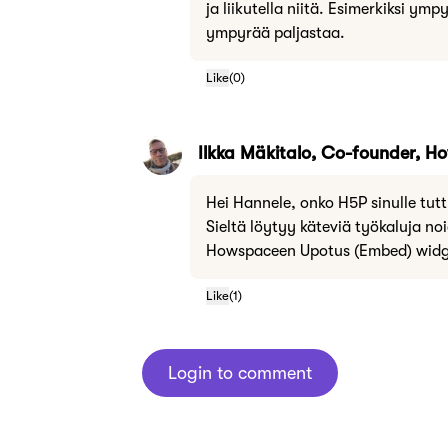
ja liikutella niitä. Esimerkiksi ympy
ympyrää paljastaa.
Like
(
0
)
Ilkka Mäkitalo, Co-founder, 
Hei Hannele, onko H5P sinulle tut
Sieltä löytyy käteviä työkaluja no
Howspaceen Upotus (Embed) widge
Like
(
1
)
Login to comment